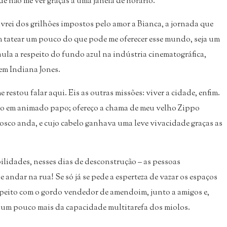
e não me ver graças a uma janela de horário.
vrei dos grilhões impostos pelo amor a Bianca, a jornada que
m tatear um pouco do que pode me oferecer esse mundo, seja um
la a respeito do fundo azul na indústria cinematográfica,
em Indiana Jones.
restou falar aqui. Eis as outras missões: viver a cidade, enfim.
o em animado papo; ofereço a chama de meu velho Zippo
sco anda, e cujo cabelo ganhava uma leve vivacidade graças as
lidades, nesses dias de desconstrução – as pessoas
 andar na rua! Se só já se pede a esperteza de vazar os espaços
 peito com o gordo vendedor de amendoim, junto a amigos e,
 um pouco mais da capacidade multitarefa dos miolos.