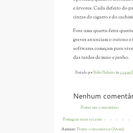
e árvores. Cada defeito do p
cinzas do cigarro e do cachi
Fora uma quarta-feira quente,
graves anunciam o outono e i
softwares começam para viver
das tardes de maio e junho.
Postado por
Pedro Pinheiro
às
3:24:00
Nenhum comentár
Postar um comentário
Postagem mais recente
Assinar:
Postar comentários (Atom)