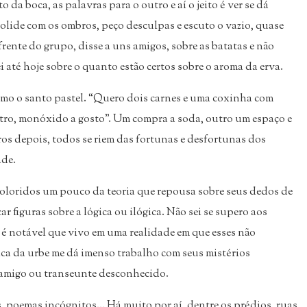
 da boca, as palavras para o outro e aí o jeito é ver se dá
olide com os ombros, peço desculpas e escuto o vazio, quase
 frente do grupo, disse a uns amigos, sobre as batatas e não
 até hoje sobre o quanto estão certos sobre o aroma da erva.
rumo o santo pastel. “Quero dois carnes e uma coxinha com
ntro, monóxido a gosto”. Um compra a soda, outro um espaço e
os depois, todos se riem das fortunas e desfortunas dos
ade.
coloridos um pouco da teoria que repousa sobre seus dedos de
 figuras sobre a lógica ou ilógica. Não sei se supero aos
s, é notável que vivo em uma realidade em que esses não
ica da urbe me dá imenso trabalho com seus mistérios
 amigo ou transeunte desconhecido.
poemas incógnitos... Há muito por aí, dentre os prédios, ruas