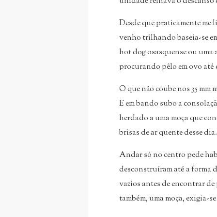
unidade reinava o descanso d
Desde que praticamente me li
venho trilhando baseia-se e
hot dog osasquense ou uma au
procurando pêlo em ovo até 
O que não coube nos 35 mm me 
E em bando subo a consolaçã
herdado a uma moça que cono
brisas de ar quente desse dia.
Andar só no centro pede habi
desconstruíram até a forma de
vazios antes de encontrar de
também, uma moça, exigia-se