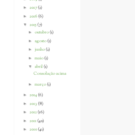
►
2017
(2)
►
2016
(6)
▼
2015
(7)
►
outubro
(1)
►
agosto
(1)
►
junho
(2)
►
maio
(1)
▼
abril
(1)
Consolação acima
►
março
(1)
►
2014
(6)
►
2013
(8)
►
2012
(16)
►
2011
(40)
►
2010
(41)