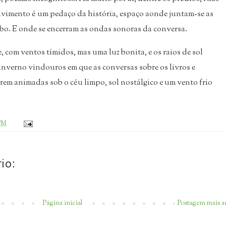
avimento é um pedaço da história, espaço aonde juntam-se as
mbo. E onde se encerram as ondas sonoras da conversa.
 com ventos tímidos, mas uma luz bonita, e os raios de sol
nverno vindouros em que as conversas sobre os livros e
em animadas sob o céu limpo, sol nostálgico e um vento frio
 PM
io:
Página inicial
Postagem mais a