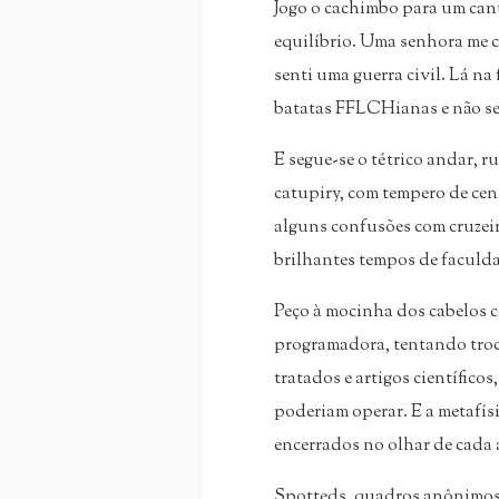
Jogo o cachimbo para um canto
equilíbrio. Uma senhora me c
senti uma guerra civil. Lá na
batatas FFLCHianas e não sei
E segue-se o tétrico andar, 
catupiry, com tempero de ce
alguns confusões com cruzeir
brilhantes tempos de faculd
Peço à mocinha dos cabelos 
programadora, tentando trocar
tratados e artigos científico
poderiam operar. E a metafís
encerrados no olhar de cada
Spotteds, quadros anônimos, 