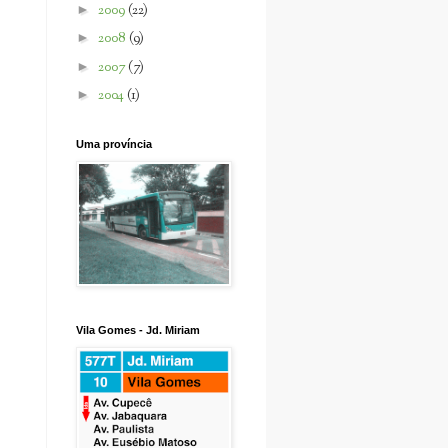
►
2009
(22)
►
2008
(9)
►
2007
(7)
►
2004
(1)
Uma província
Vila Gomes - Jd. Miriam