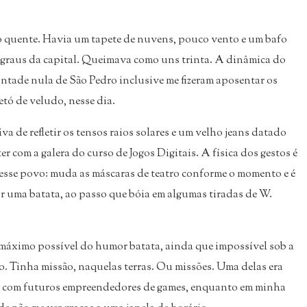
to quente. Havia um tapete de nuvens, pouco vento e um bafo
co graus da capital. Queimava como uns trinta. A dinâmica do
ontade nula de São Pedro inclusive me fizeram aposentar os
etó de veludo, nesse dia.
a de refletir os tensos raios solares e um velho jeans datado
er com a galera do curso de Jogos Digitais. A física dos gestos é
nesse povo: muda as máscaras de teatro conforme o momento e é
r uma batata, ao passo que bóia em algumas tiradas de W.
 o máximo possível do humor batata, ainda que impossível sob a
. Tinha missão, naquelas terras. Ou missões. Uma delas era
, com futuros empreendedores de games, enquanto em minha