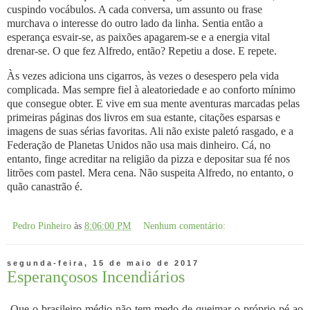
cuspindo vocábulos. A cada conversa, um assunto ou frase
murchava o interesse do outro lado da linha. Sentia então a
esperança esvair-se, as paixões apagarem-se e a energia vital
drenar-se. O que fez Alfredo, então? Repetiu a dose. E repete.
Às vezes adiciona uns cigarros, às vezes o desespero pela vida
complicada. Mas sempre fiel à aleatoriedade e ao conforto mínimo
que consegue obter. E vive em sua mente aventuras marcadas pelas
primeiras páginas dos livros em sua estante, citações esparsas e
imagens de suas sérias favoritas. Ali não existe paletó rasgado, e a
Federação de Planetas Unidos não usa mais dinheiro. Cá, no
entanto, finge acreditar na religião da pizza e depositar sua fé nos
litrões com pastel. Mera cena. Não suspeita Alfredo, no entanto, o
quão canastrão é.
Pedro Pinheiro
às
8:06:00 PM
Nenhum comentário:
segunda-feira, 15 de maio de 2017
Esperançosos Incendiários
Que o brasileiro médio não tem medo de queimar o próprio pé ao