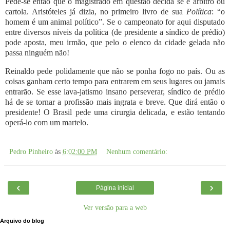
Pede-se então que o magistrado em questão decida se é árbitro ou
cartola. Aristóteles já dizia, no primeiro livro de sua
Política
: “o
homem é um animal político”. Se o campeonato for aqui disputado
entre diversos níveis da política (de presidente a síndico de prédio)
pode aposta, meu irmão, que pelo o elenco da cidade gelada não
passa ninguém não!
Reinaldo pede polidamente que não se ponha fogo no país. Ou as
coisas ganham certo tempo para entrarem em seus lugares ou jamais
entrarão. Se esse lava-jatismo insano perseverar, síndico de prédio
há de se tornar a profissão mais ingrata e breve. Que dirá então o
presidente! O Brasil pede uma cirurgia delicada, e estão tentando
operá-lo com um martelo.
Pedro Pinheiro
às
6:02:00 PM
Nenhum comentário:
‹
›
Página inicial
Ver versão para a web
Arquivo do blog