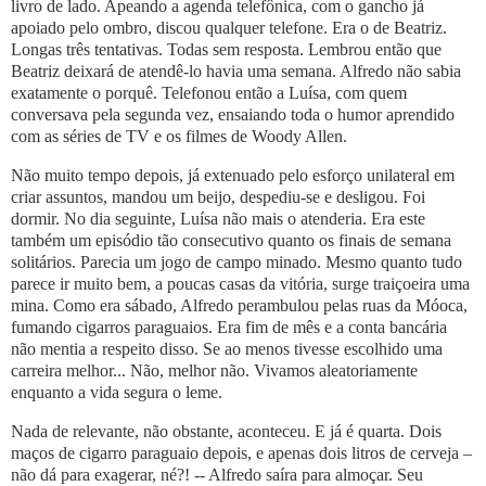
livro de lado. Apeando a agenda telefônica, com o gancho já
apoiado pelo ombro, discou qualquer telefone. Era o de Beatriz.
Longas três tentativas. Todas sem resposta. Lembrou então que
Beatriz deixará de atendê-lo havia uma semana. Alfredo não sabia
exatamente o porquê. Telefonou então a Luísa, com quem
conversava pela segunda vez, ensaiando toda o humor aprendido
com as séries de TV e os filmes de Woody Allen.
Não muito tempo depois, já extenuado pelo esforço unilateral em
criar assuntos, mandou um beijo, despediu-se e desligou. Foi
dormir. No dia seguinte, Luísa não mais o atenderia. Era este
também um episódio tão consecutivo quanto os finais de semana
solitários. Parecia um jogo de campo minado. Mesmo quanto tudo
parece ir muito bem, a poucas casas da vitória, surge traiçoeira uma
mina. Como era sábado, Alfredo perambulou pelas ruas da Móoca,
fumando cigarros paraguaios. Era fim de mês e a conta bancária
não mentia a respeito disso. Se ao menos tivesse escolhido uma
carreira melhor... Não, melhor não. Vivamos aleatoriamente
enquanto a vida segura o leme.
Nada de relevante, não obstante, aconteceu. E já é quarta. Dois
maços de cigarro paraguaio depois, e apenas dois litros de cerveja –
não dá para exagerar, né?! -- Alfredo saíra para almoçar. Seu