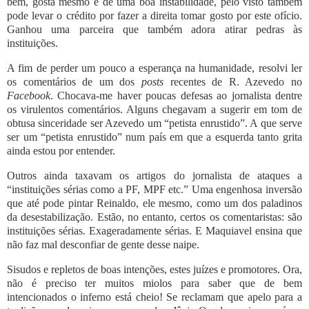
bem, gosta mesmo é de uma boa instabilidade, pelo visto também
pode levar o crédito por fazer a direita tomar gosto por este ofício.
Ganhou uma parceira que também adora atirar pedras às
instituições.
A fim de perder um pouco a esperança na humanidade, resolvi ler
os comentários de um dos
posts
recentes de R. Azevedo no
Facebook
. Chocava-me haver poucas defesas ao jornalista dentre
os virulentos comentários. Alguns chegavam a sugerir em tom de
obtusa sinceridade ser Azevedo um “petista enrustido”. A que serve
ser um “petista enrustido” num país em que a esquerda tanto grita
ainda estou por entender.
Outros ainda taxavam os artigos do jornalista de ataques a
“instituições sérias como a PF, MPF etc.” Uma engenhosa inversão
que até pode pintar Reinaldo, ele mesmo, como um dos paladinos
da desestabilização. Estão, no entanto, certos os comentaristas: são
instituições sérias. Exageradamente sérias. E Maquiavel ensina que
não faz mal desconfiar de gente desse naipe.
Sisudos e repletos de boas intenções, estes juízes e promotores. Ora,
não é preciso ter muitos miolos para saber que de bem
intencionados o inferno está cheio! Se reclamam que apelo para a