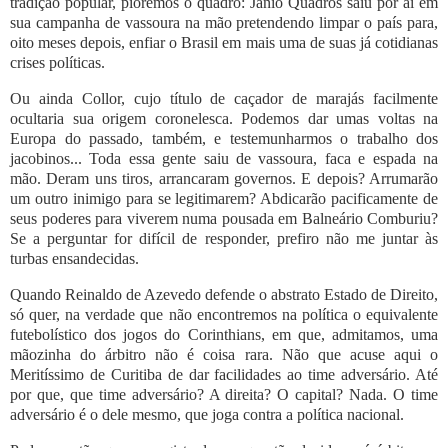
tradição popular, pioremos o quadro: Jânio Quadros saiu por aí em
sua campanha de vassoura na mão pretendendo limpar o país para,
oito meses depois, enfiar o Brasil em mais uma de suas já cotidianas
crises políticas.
Ou ainda Collor, cujo título de caçador de marajás facilmente
ocultaria sua origem coronelesca. Podemos dar umas voltas na
Europa do passado, também, e testemunharmos o trabalho dos
jacobinos... Toda essa gente saiu de vassoura, faca e espada na
mão. Deram uns tiros, arrancaram governos. E depois? Arrumarão
um outro inimigo para se legitimarem? Abdicarão pacificamente de
seus poderes para viverem numa pousada em Balneário Comburiu?
Se a perguntar for difícil de responder, prefiro não me juntar às
turbas ensandecidas.
Quando Reinaldo de Azevedo defende o abstrato Estado de Direito,
só quer, na verdade que não encontremos na política o equivalente
futebolístico dos jogos do Corinthians, em que, admitamos, uma
mãozinha do árbitro não é coisa rara. Não que acuse aqui o
Meritíssimo de Curitiba de dar facilidades ao time adversário. Até
por que, que time adversário? A direita? O capital? Nada. O time
adversário é o dele mesmo, que joga contra a política nacional.