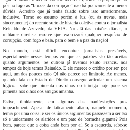
pôr no fogo as “bruxas da corrupção” não há praticamente a menor
dúvida. Acredito que já tenha falado sobre isso anteriormente,
inclusive. Torno ao assunto porém à luz (ou às trevas, mais
sinceramente) do recente surto de histeria coletiva contra o jornalista
Reinaldo de Azevedo, da VEJA. No afã das paixões diárias, o
militante direitista resolve que exorcizará qualquer resquício de
corrupção, com fogo e bala, para o bem e a paz da nação!
No mundo, está difícil encontrar jornalistas prestáveis,
especialmente nesses tempos em que as paixões são tão aceitas
quanto argumentos. Se outrora já tivemos Paulo Francis, nos
tempos de hoje temos Reinaldo. E ele merece o crédito por ser, por
aqui, um dos poucos cujo QI não parece ser limítrofe. Ao menos,
quando fala em Estado de Direito consegue articular um sistema
lógico:
sabe que pimenta nos olhos do inimigo hoje pode ser
pimenta nos olhos dos amigos amanhã.
Estive, timidamente, em algumas das manifestações pro-
impeachment. Apesar de taticamente aliado, naquele momento,
temia por uma coisa: e ser os únicos argumentos passassem a ser tão
só e unicamente os alaridos e um pato de borracha gigante? Pois
bem, parece que a coisa anda bem por aí. Se a esquerda, sabe-se