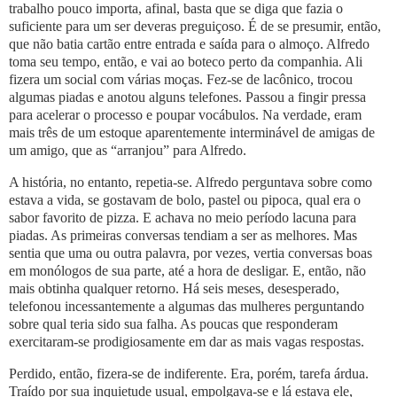
trabalho pouco importa, afinal, basta que se diga que fazia o
suficiente para um ser deveras preguiçoso. É de se presumir, então,
que não batia cartão entre entrada e saída para o almoço. Alfredo
toma seu tempo, então, e vai ao boteco perto da companhia. Ali
fizera um social com várias moças. Fez-se de lacônico, trocou
algumas piadas e anotou alguns telefones. Passou a fingir pressa
para acelerar o processo e poupar vocábulos. Na verdade, eram
mais três de um estoque aparentemente interminável de amigas de
um amigo, que as “arranjou” para Alfredo.
A história, no entanto, repetia-se. Alfredo perguntava sobre como
estava a vida, se gostavam de bolo, pastel ou pipoca, qual era o
sabor favorito de pizza. E achava no meio período lacuna para
piadas. As primeiras conversas tendiam a ser as melhores. Mas
sentia que uma ou outra palavra, por vezes, vertia conversas boas
em monólogos de sua parte, até a hora de desligar. E, então, não
mais obtinha qualquer retorno. Há seis meses, desesperado,
telefonou incessantemente a algumas das mulheres perguntando
sobre qual teria sido sua falha. As poucas que responderam
exercitaram-se prodigiosamente em dar as mais vagas respostas.
Perdido, então, fizera-se de indiferente. Era, porém, tarefa árdua.
Traído por sua inquietude usual, empolgava-se e lá estava ele,