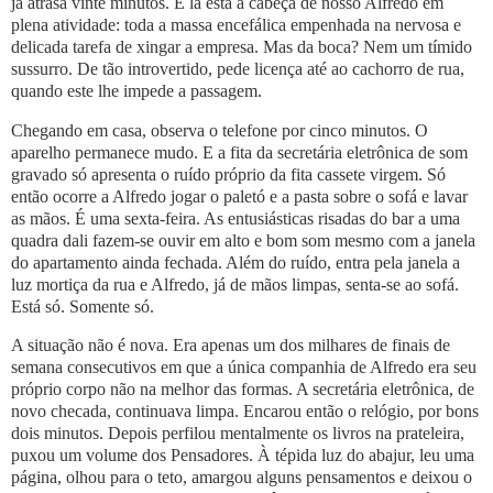
já atrasa vinte minutos. E lá está a cabeça de nosso Alfredo em
plena atividade: toda a massa encefálica empenhada na nervosa e
delicada tarefa de xingar a empresa. Mas da boca? Nem um tímido
sussurro. De tão introvertido, pede licença até ao cachorro de rua,
quando este lhe impede a passagem.
Chegando em casa, observa o telefone por cinco minutos. O
aparelho permanece mudo. E a fita da secretária eletrônica de som
gravado só apresenta o ruído próprio da fita cassete virgem. Só
então ocorre a Alfredo jogar o paletó e a pasta sobre o sofá e lavar
as mãos. É uma sexta-feira. As entusiásticas risadas do bar a uma
quadra dali fazem-se ouvir em alto e bom som mesmo com a janela
do apartamento ainda fechada. Além do ruído, entra pela janela a
luz mortiça da rua e Alfredo, já de mãos limpas, senta-se ao sofá.
Está só. Somente só.
A situação não é nova. Era apenas um dos milhares de finais de
semana consecutivos em que a única companhia de Alfredo era seu
próprio corpo não na melhor das formas. A secretária eletrônica, de
novo checada, continuava limpa. Encarou então o relógio, por bons
dois minutos. Depois perfilou mentalmente os livros na prateleira,
puxou um volume dos Pensadores. À tépida luz do abajur, leu uma
página, olhou para o teto, amargou alguns pensamentos e deixou o